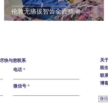
赶
伦敦无痛拔智齿全面指南
关
尽快与您联系
医
电话
联
博
微信号
微信