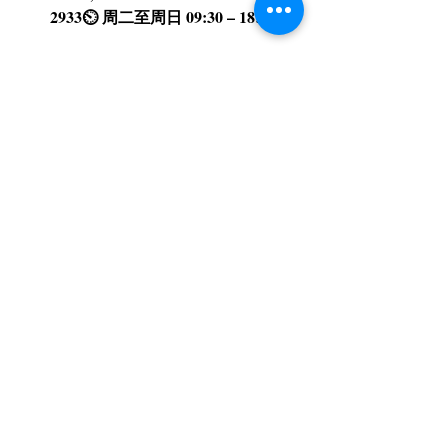
2933⏲️ 周二至周日 09:30 – 18:00
如果你也正被牙齿困扰，欢迎预约面
诊。📧 微信/电话预约均可，中文团队全
程协助。你的笑容，值得更自信。