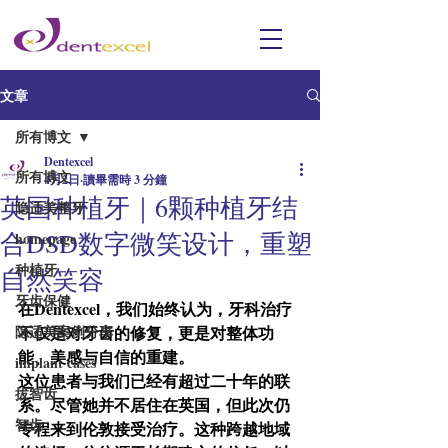
文章
所有博文
Dentexcel
所有博文
4月2日
讀畢需時 3 分鐘
英国种植牙｜6颗种植牙结
隐适美整牙
合DSD数字微笑设计，重塑
homepage
种植牙
自然笑容
牙齿保健
在Dentexcel，我们始终认为，牙科治疗
隐适美案例分享
不仅是对牙齿的修复，更是对整体功
能、美感与自信的重建。
implant cases
这位患者与我们已经有超过二十年的联
拔智齿
系。尽管她并不居住在英国，但此次仍
智齿
专程来到伦敦接受治疗。这种跨越地域