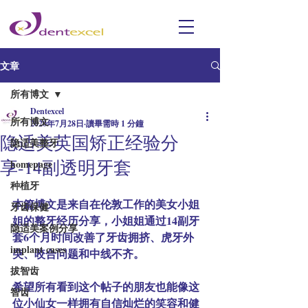
文章
所有博文
Dentexcel
所有博文
2020年7月28日
讀畢需時 1 分鐘
隐适美英国矫正经验分
隐适美整牙
享-14副透明牙套
homepage
种植牙
本篇博文是来自在伦敦工作的美女小姐
牙齿保健
姐的整牙经历分享，小姐姐通过14副牙
隐适美案例分享
套6个月时间改善了牙齿拥挤、虎牙外
implant cases
突、咬合问题和中线不齐。
拔智齿
希望所有看到这个帖子的朋友也能像这
智齿
位小仙女一样拥有自信灿烂的笑容和健