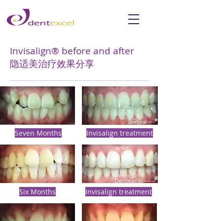
Invisalign® before and after
​
隐适美治疗效果分享
Seven Months
Invisalign treatment
Six Months
Invisalign treatment