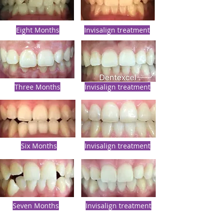
Eight Months
Invisalign treatment
Three Months
Invisalign treatment
Six Months
Invisalign treatment
Seven Months
Invisalign treatment