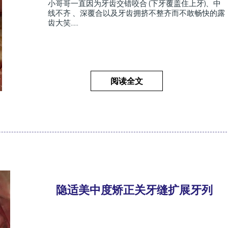
小哥哥一直因为牙齿交错咬合 (下牙覆盖住上牙)、中
线不齐 、深覆合以及牙齿拥挤不整齐而不敢畅快的露
齿大笑.....
阅读全文
隐适美中度矫正关牙缝扩展牙列