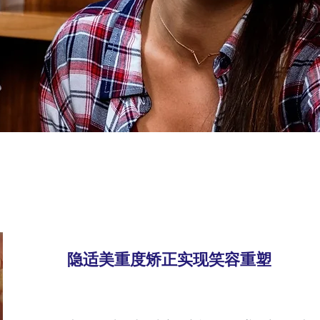
隐适美重度矫正实现笑容重塑