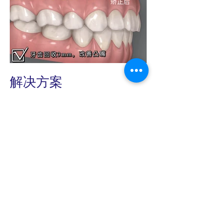
解决方案
Dr Cohen 帮小姐姐设计了中度隐适美矫
正方案
上牙上提，矫正深覆合，改善露龈笑
减小齿颊间隙，让笑容更开朗
牙齿回收3mm，改善凸嘴
对齐上下牙中线