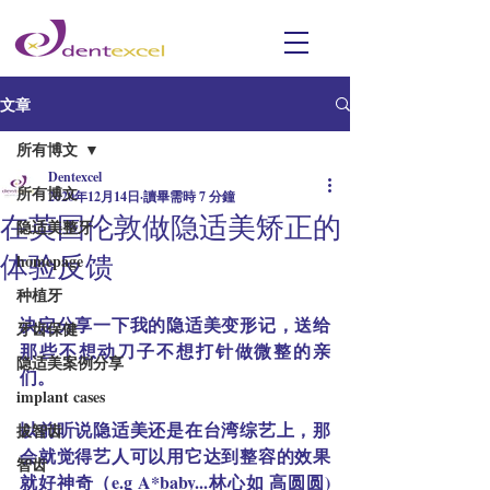
文章
所有博文
Dentexcel
所有博文
2020年12月14日
讀畢需時 7 分鐘
在英国伦敦做隐适美矫正的
隐适美整牙
体验反馈
homepage
种植牙
决定分享一下我的隐适美变形记，送给
牙齿保健
那些不想动刀子不想打针做微整的亲
隐适美案例分享
们。
implant cases
以前听说隐适美还是在台湾综艺上，那
拔智齿
会就觉得艺人可以用它达到整容的效果
智齿
就好神奇（e.g A*baby...林心如 高圆圆) 