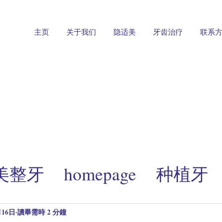
主页
关于我们
隐适美
牙齿治疗
联系
适美整牙
homepage
种植牙
享
implant cases
拔智齿
月16日
讀畢需時 2 分鐘