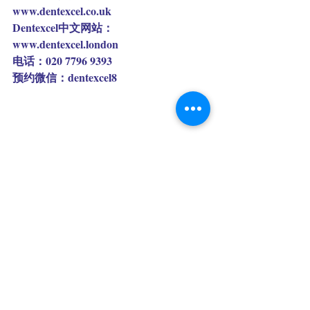
www.dentexcel.co.uk
Dentexcel中文网站：
www.dentexcel.london
电话：020 7796 9393
预约微信：dentexcel8