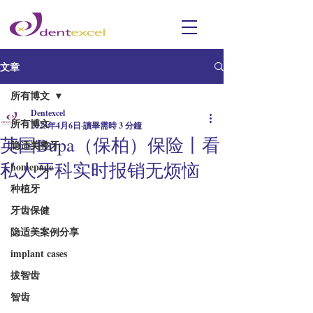
文章
所有博文
Dentexcel
所有博文
2023年4月6日
讀畢需時 3 分鐘
英国Bupa（保柏）保险丨看
隐适美整牙
私人牙科实时报销无烦恼
homepage
种植牙
牙齿保健
隐适美案例分享
implant cases
拔智齿
智齿