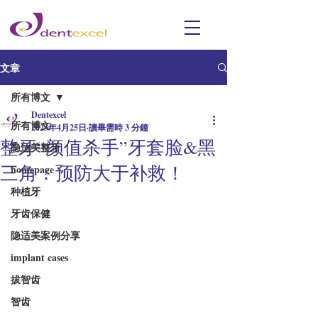
文章
所有博文
Dentexcel
所有博文
2023年4月25日
讀畢需時 3 分鐘
整牙“颜值杀手”牙套脸&黑
隐适美整牙
三角：预防大于补救！
homepage
种植牙
牙齿保健
隐适美案例分享
implant cases
拔智齿
智齿