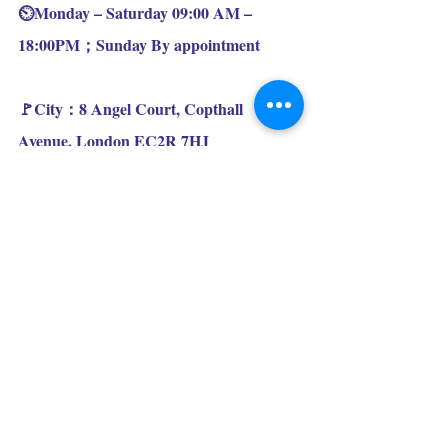
⏲️Monday – Saturday 09:00 AM – 
18:00PM；Sunday By appointment
🚩City：8 Angel Court, Copthall 
Avenue, London EC2R 7HJ
☎️Tel: 020 7796 9393
⏲️Monday – Saturday 09:00 AM – 
18:00PM；Sunday  By appointment
🚩 Acton：2b Gunnersbury Lane, Acton, 
London W3 8EB
☎️Tel: 020 8993 2933
⏲️Tuesday – Sunday 09:30 AM – 18:00 
PM