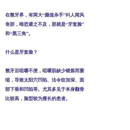
在整牙界，有两大“颜值杀手”叫人闻风
丧胆，唯恐避之不及，那就是“牙套脸”
和“黑三角”。
什么是牙套脸？
整牙后咀嚼不便，咀嚼肌缺少锻炼而萎
缩，导致太阳穴凹陷、法令纹加深、面
部下垂和凹陷等。尤其多见于本身颧骨
比较高，脸型较为瘦长的患者。