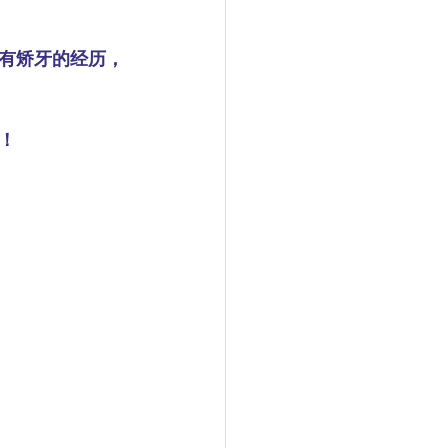
有矫牙的经历，
！