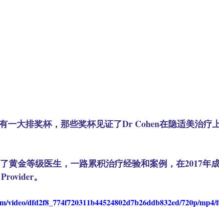
等候区有一大排奖杯，那些奖杯见证了Dr Cohen在隐适美治疗
en成为了黄金等级医生，一路累积治疗经验和案例，在2017
Provider。
c.com/video/dfd2f8_774f720311b44524802d7b26ddb832ed/720p/mp4/f