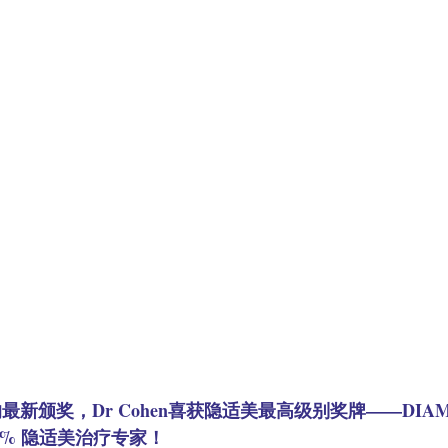
年的最新颁奖，Dr Cohen喜获隐适美最高级别奖牌——DIAMO
p 1% 隐适美治疗专家！