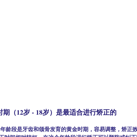
期（12岁 - 18岁）是最适合进行矫正的
个年龄段是牙齿和颌骨发育的黄金时期，容易调整，矫正