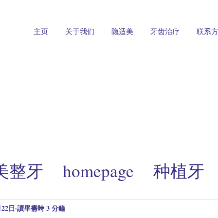
主页
关于我们
隐适美
牙齿治疗
联系
适美整牙
homepage
种植牙
享
implant cases
拔智齿
月22日
讀畢需時 3 分鐘