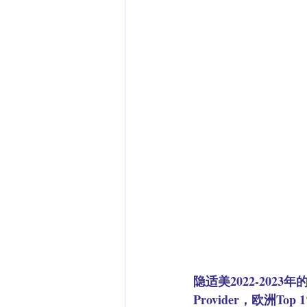
隐适美2022-2023
Provider，欧洲To