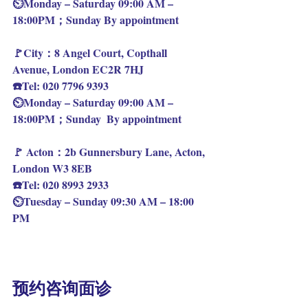
⏲️Monday – Saturday 09:00 AM – 
18:00PM；Sunday By appointment
🚩City：8 Angel Court, Copthall 
Avenue, London EC2R 7HJ
☎️Tel: 020 7796 9393
⏲️Monday – Saturday 09:00 AM – 
18:00PM；Sunday  By appointment
🚩 Acton：2b Gunnersbury Lane, Acton, 
London W3 8EB
☎️Tel: 020 8993 2933
⏲️Tuesday – Sunday 09:30 AM – 18:00 
PM
预约咨询面诊