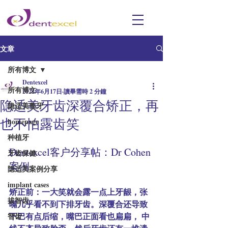
文章
所有博文
Dentexcel
所有博文
2022年6月17日
讀畢需時 2 分鐘
隐适美牙齿深覆合矫正，再
隐适美整牙
也不怕露齿笑
homepage
种植牙
Dentexcel客户分享帖：Dr Cohen
牙齿保健
案例
隐适美案例分享
implant cases
矫正前：一大笑就会露一点上牙龈，张
拔智齿
嘴几乎看不到下排牙齿。深覆合还导致
下巴有点后缩，嘴巴正面看也扁扁， 中
智齿