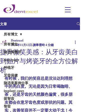
文章
所有博文
Dentexcel
所有博文
2024年11月12日
讀畢需時 4 分鐘
提升微笑美感：从牙齿美白
隐适美整牙
到贴片与烤瓷牙的全方位解
homepage
种植牙
析
牙齿保健
有时候，我们的笑容总是没法达到理想
隐适美案例分享
中的亮白度。无论是因为日常喝咖啡、
implant cases
茶，还是牙齿的天然颜色偏黄，很多朋
拔智齿
友都会在意牙齿色度或形状的问题。其
智齿
实，改善笑容并不一定要大动干戈！今