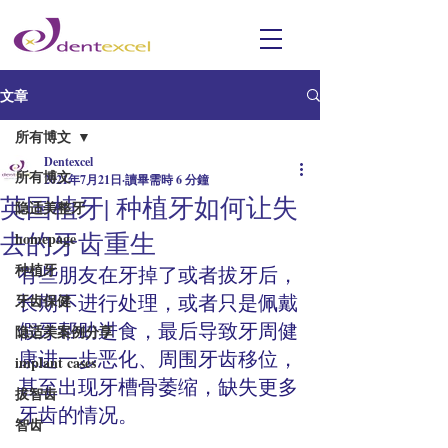
文章
所有博文
Dentexcel
所有博文
2021年7月21日
讀畢需時 6 分鐘
英国植牙| 种植牙如何让失
隐适美整牙
去的牙齿重生
homepage
种植牙
有些朋友在牙掉了或者拔牙后，
长期不进行处理，或者只是佩戴
牙齿保健
假牙帮助进食，最后导致牙周健
隐适美案例分享
康进一步恶化、周围牙齿移位，
implant cases
甚至出现牙槽骨萎缩，缺失更多
拔智齿
牙齿的情况。
智齿