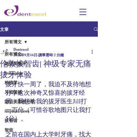
文章
所有博文
Dentexcel
所有博文
2022年9月16日
讀畢需時 2 分鐘
伦敦拔智齿| 神级专家无痛
隐适美整牙
拔牙体验
homepage
种植牙
拔牙快一周了，我迫不及待地想
分享这次神奇又惊喜的拔牙经
牙齿保健
历，我想给我的拔牙医生Jill打
隐适美案例分享
一万分（可惜谷歌地图只让我打
implant cases
5分）。
拔智齿
智齿
之前在国内上大学时牙痛，找大