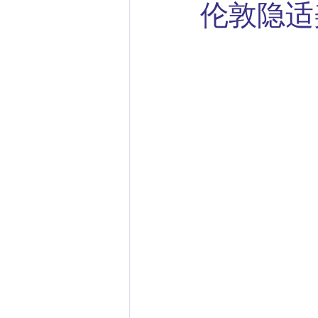
伦敦隐适美