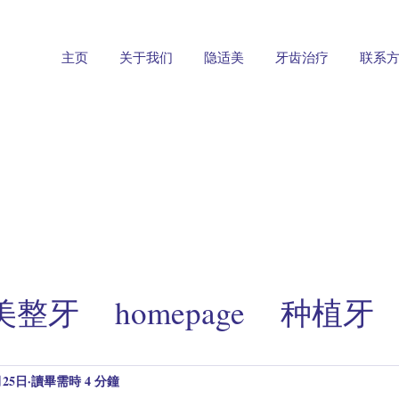
主页
关于我们
隐适美
牙齿治疗
联系
适美整牙
homepage
种植牙
享
implant cases
拔智齿
月25日
讀畢需時 4 分鐘