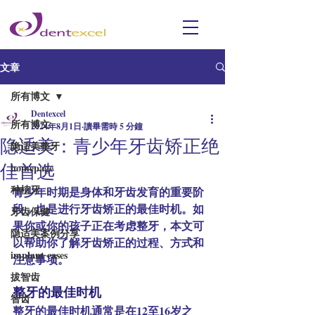
文章
所有博文
Dentexcel
所有博文
2024年8月1日
讀畢需時 5 分鐘
隐适美：青少年牙齿矫正绝
隐适美整牙
佳首选
homepage
种植牙
青少年时期是身体和牙齿发育的重要阶
段，也是进行牙齿矫正的最佳时机。如
牙齿保健
果你或你的孩子正在考虑整牙，本文可
隐适美案例分享
以帮助你了解牙齿矫正的过程、方式和
implant cases
注意事项。
拔智齿
整牙的最佳时机
智齿
整牙的最佳时机通常是在12至16岁之