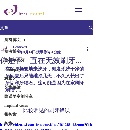
文章
所有博文
Dentexcel
所有博文
2020年8月14日
讀畢需時 4 分鐘
你是否一直在无效刷牙...
隐适美整牙
有客户频繁地来洗牙，却发现洗干净的
homepage
牙回去后只能维持几天，不久又长出了
种植牙
牙垢和牙结石。这可能是因为在家刷牙
牙齿保健
刷错了。
隐适美案例分享
implant cases
比较常见的刷牙错误
拔智齿
智齿
https://video.wixstatic.com/video/dfd2f8_18eaaa2f1b