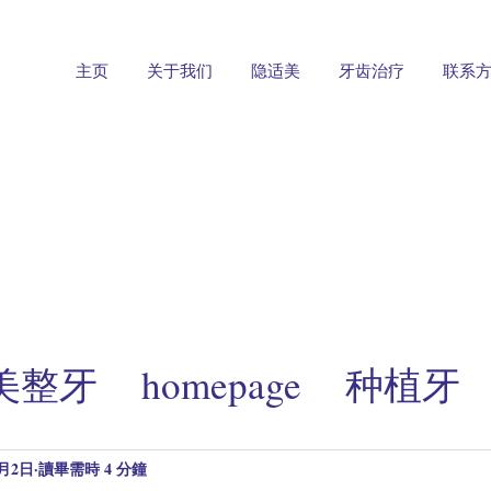
主页
关于我们
隐适美
牙齿治疗
联系
适美整牙
homepage
种植牙
享
implant cases
拔智齿
0月2日
讀畢需時 4 分鐘