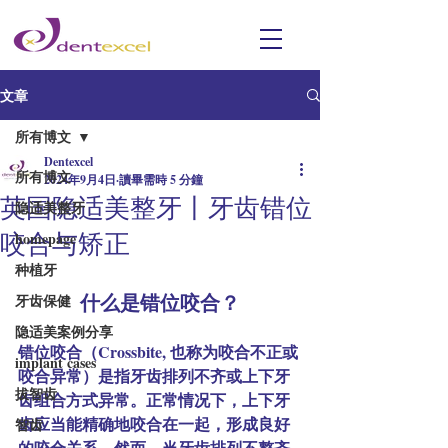
文章
所有博文
Dentexcel
所有博文
2024年9月4日
讀畢需時 5 分鐘
英国隐适美整牙丨牙齿错位
隐适美整牙
咬合与矫正
homepage
种植牙
什么是错位咬合？
牙齿保健
隐适美案例分享
错位咬合（Crossbite, 也称为咬合不正或
implant cases
咬合异常）是指牙齿排列不齐或上下牙
拔智齿
齿组合方式异常。正常情况下，上下牙
齿应当能精确地咬合在一起，形成良好
智齿
的咬合关系。然而，当牙齿排列不整齐