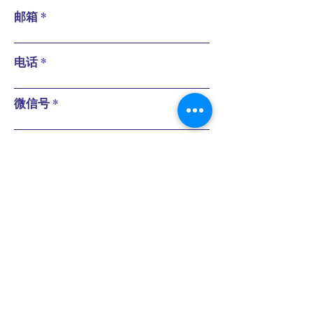
邮箱
电话
微信号
请留言咨询内容
提交
关于我们
网上预约
医生简介
​诊所政策
联系方式
付款方式
博客
© 2026 by SinoWave Marketing